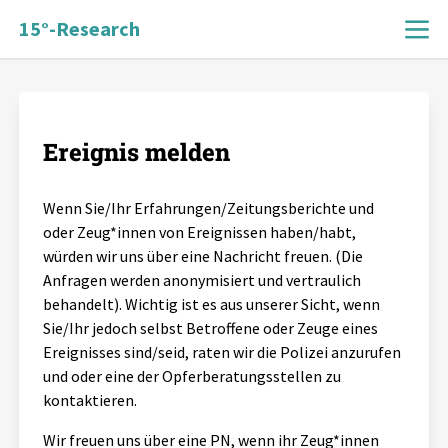
15°-Research
Ereignis melden
Ereignis melden
Startseite
Wenn Sie/Ihr Erfahrungen/Zeitungsberichte und
oder Zeug*innen von Ereignissen haben/habt,
Chronik
würden wir uns über eine Nachricht freuen. (Die
Anfragen werden anonymisiert und vertraulich
Aktuelles
behandelt). Wichtig ist es aus unserer Sicht, wenn
Sie/Ihr jedoch selbst Betroffene oder Zeuge eines
Alle Beiträge
Ereignisses sind/seid, raten wir die Polizei anzurufen
Allgemeines
und oder eine der Opferberatungsstellen zu
Hintergrund
kontaktieren.
Über Uns
Gastbeiträge
Wir freuen uns über eine PN, wenn ihr Zeug*innen